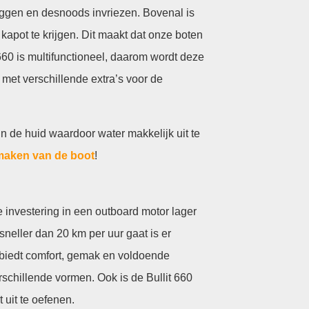
 liggen en desnoods invriezen. Bovenal is
t kapot te krijgen. Dit maakt dat onze boten
660 is multifunctioneel, daarom wordt deze
 met verschillende extra’s voor de
n de huid waardoor water makkelijk uit te
aken van de boot
!
de investering in een outboard motor lager
 sneller dan 20 km per uur gaat is er
d biedt comfort, gemak en voldoende
rschillende vormen. Ook is de Bullit 660
 uit te oefenen.