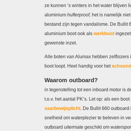
ze kunnen ’s winters in het water blijven
aluminium
hufterproof,
het is namelijk nie
bestand zijn tegen vandalisme. De Bullit 
aluminium boot ook als
werkboot
ingezet
gewenste inzet.
Alle boten van Alumax hebben zelflozers i
boot loopt. Heel handig voor het
schoonm
Waarom outboard?
in tegenstelling tot een inboard motor is 
t.o.v. het aantal PK’s. Let op: als een boot
vaarbewijsplicht
. De Bullit 660 outboar
snelheid om waterplezier te beleven in ve
outboard uitermate geschikt om watersport