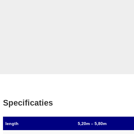
Specificaties
length
5,20m – 5,80m