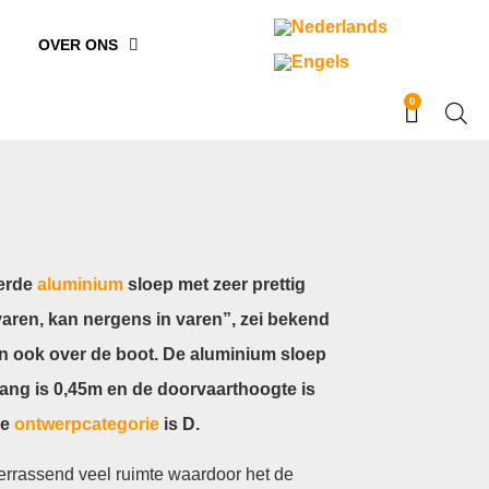
OVER ONS
0
eerde
aluminium
sloep met zeer prettig
varen, kan nergens in varen”, zei bekend
n ook over de boot. De aluminium sloep
gang is 0,45m en de doorvaarthoogte is
de
ontwerpcategorie
is D.
errassend veel ruimte waardoor het de