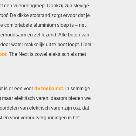
of een vriendengroep. Dankzij zijn stevige
roof
. De dikke stootrand zorgt ervoor dat je
eze comfortabele aluminium sloep is – net
erhoudsarm en zelflozend. Alle boten van
oor water makkelijk uit te boot loopt. Heel
oot
! The Next is zowel elektrisch als met
r is er een voor
de toekomst.
In sommige
 maar elektrisch varen, daarom bieden we
ordelen van elektrisch varen zijn o.a. dat
st en voor verhuurvergunningen is het