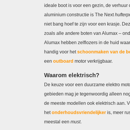
ideale boot is voor een gezin, de verhuur 
aluminium constructie is The Next
hufterp
niet bang hoef te zijn voor een krasje. D
zoals alle andere boten van Alumax – ond
Alumax hebben zelflozers in de huid waard
handig voor het
schoonmaken van de b
een
outboard
motor verkrijgbaar.
Waarom elektrisch?
De keuze voor een duurzame elektro moto
gebieden mag je tegenwoordig alleen nog
de meeste modellen ook elektrisch aan. Vo
het
onderhoudsvriendelijker
is, meer ru
meestal een
must
.