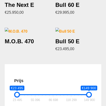
The Next E
Bull 60 E
€
25.950,00
€
29.995,00
M.O.B. 470
Bull 50 E
€
23.495,00
Prijs
€23 495
€149 900
23 495
55 096
86 698
118 299
149 900