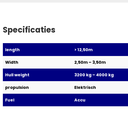
Specificaties
length
> 12,50m
Width
2,50m – 3,50m
Hull weight
3200 kg – 4000 kg
propulsion
Elektrisch
Fuel
Accu