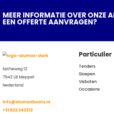
MEER INFORMATIE OVER ONZE 
EEN OFFERTE AANVRAGEN?
Particulier
Tenders
Setheweg 12
Sloepen
7942 LB Meppel
Visboten
Nederland
Occasions
info@alumaxboats.nl
+31 522 242212