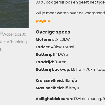
30 XL ook geruisloos en geeft het tijde
Wil je meer weten over de voorgaand
pagina
Overige specs
Motoren:
2x 20kW
Laders:
40kW totaal
Batterij:
114kW/u
Laadtijd:
3 uren
Batterij back-up:
1,5 Kw – 76km tota
Kruissnelheid:
11km/u
Max. snelheid:
15 km/u
Veiligheidskeuren:
ES-trin keuring, 