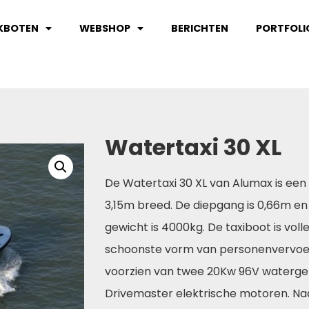
KBOTEN
WEBSHOP
BERICHTEN
PORTFOLI
Watertaxi 30 XL
De Watertaxi 30 XL van Alumax is een
3,15m breed. De diepgang is 0,66m e
gewicht is 4000kg. De taxiboot is vol
schoonste vorm van personenvervoer 
voorzien van twee 20Kw 96V watergek
Drivemaster elektrische motoren. Naa