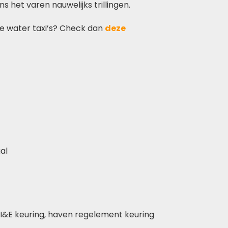
ns het varen nauwelijks trillingen.
e water taxi’s? Check dan
deze
al
RI&E keuring, haven regelement keuring