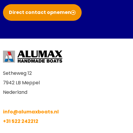
Direct contact opnemen
Setheweg 12
7942 LB Meppel
Nederland
info@alumaxboats.nl
+31 522 242212