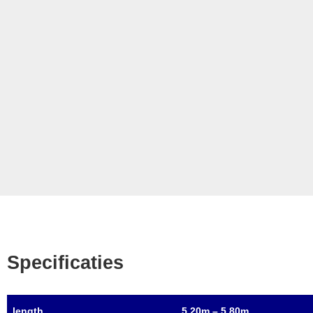
Specificaties
length
5,20m – 5,80m