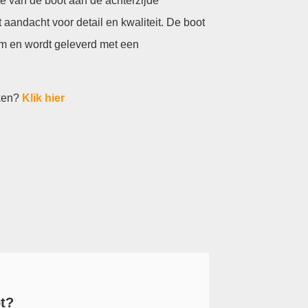
 van de boot aan de achterzijde
aandacht voor detail en kwaliteit. De boot
um en wordt geleverd met een
aken?
Klik hier
t?