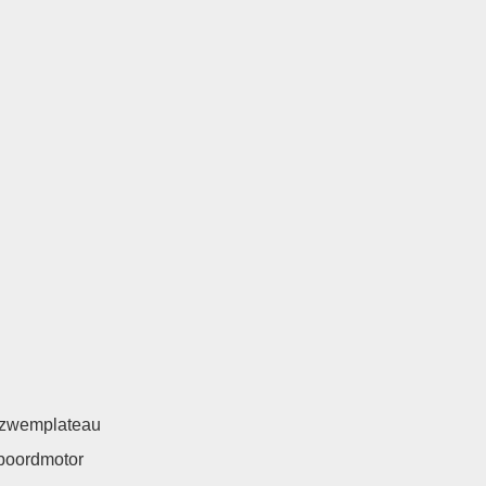
t zwemplateau
boordmotor