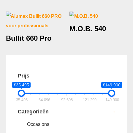
M.O.B. 540
Bullit 660 Pro
Prijs
€35 495
€149 900
35 495
64 096
92 698
121 299
149 900
Categorieën
-
Occasions