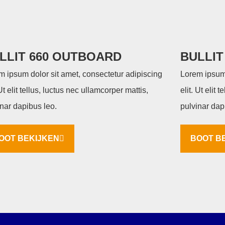
LLIT 660 OUTBOARD
BULLIT
m ipsum dolor sit amet, consectetur adipiscing
Lorem ipsum 
 Ut elit tellus, luctus nec ullamcorper mattis,
elit. Ut elit 
inar dapibus leo.
pulvinar dap
OOT BEKIJKEN
BOOT B