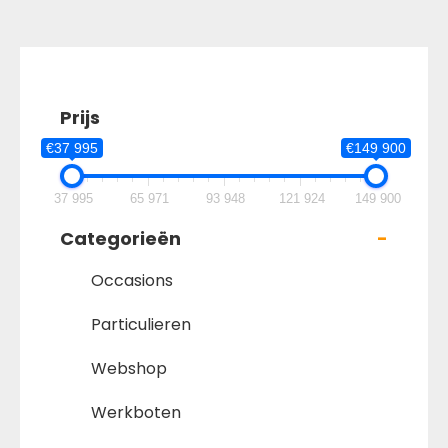
Prijs
€37 995
€149 900
37 995
65 971
93 948
121 924
149 900
Categorieën
-
Occasions
Particulieren
Webshop
Werkboten