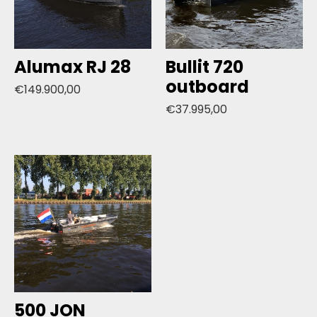
Alumax RJ 28
Bullit 720
outboard
€
149.900,00
€
37.995,00
500 JON