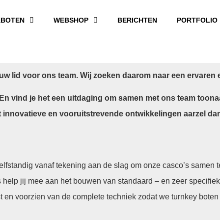
BOTEN
WEBSHOP
BERICHTEN
PORTFOLIO
nieuw lid voor ons team. Wij zoeken daarom naar een ervare
r? En vind je het een uitdaging om samen met ons team too
novatieve en vooruitstrevende ontwikkelingen aarzel dan n
 zelfstandig vanaf tekening aan de slag om onze casco’s samen 
s help jij mee aan het bouwen van standaard – en zeer specifi
t en voorzien van de complete techniek zodat we turnkey boten