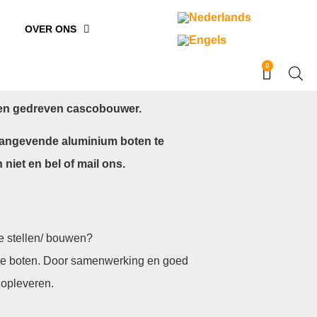
OVER ONS
0
n en gedreven cascobouwer.
naangevende aluminium boten te
iet en bel of mail ons.
te stellen/ bouwen?
eke boten. Door samenwerking en goed
 opleveren.