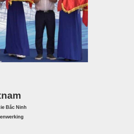
etnam
cie Bắc Ninh
menwerking