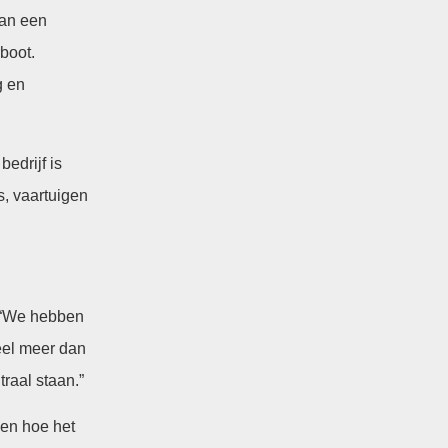
van een
boot.
g en
edrijf is
, vaartuigen
 “We hebben
eel meer dan
raal staan.”
len hoe het