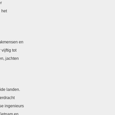
r
 het
 vakmensen en
ijftig tot
en, jachten
ide landen.
erdracht
se ingenieurs
Vietnam en