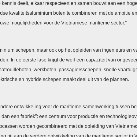
e kennis deelt, elkaar respecteert en samen bouwt aan een hoge
ndse kwaliteitsaluminium boten te combineren met de ambitie en
uwe mogelijkheden voor de Vietnamese maritieme sector.”
luminium schepen, maar ook op het opleiden van ingenieurs en
 In de eerste fase krijgt de werf een capaciteit van ongeveer v
patrouilleboten, werkboten, passagiersschepen, snelle vaartuig
trische en hybride schepen maakt deel uit van de plannen.
ndere ontwikkeling voor de maritieme samenwerking tussen be
an een fabriek”: een centrum voor productie en technologieov
rocessen worden gecombineerd met de opleiding van Vietname
bij aan de verdere ontwikkeling van de maritieme sector in 